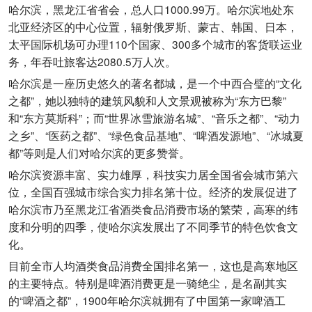
哈尔滨，黑龙江省省会，总人口1000.99万。哈尔滨地处东
北亚经济区的中心位置，辐射俄罗斯、蒙古、韩国、日本，
太平国际机场可办理110个国家、300多个城市的客货联运业
务，年吞吐旅客达2080.5万人次。
哈尔滨是一座历史悠久的著名都城，是一个中西合璧的“文化
之都”，她以独特的建筑风貌和人文景观被称为“东方巴黎”
和“东方莫斯科”；而“世界冰雪旅游名城”、“音乐之都”、“动力
之乡”、“医药之都”、“绿色食品基地”、“啤酒发源地”、“冰城夏
都”等则是人们对哈尔滨的更多赞誉。
哈尔滨资源丰富、实力雄厚，科技实力居全国省会城市第六
位，全国百强城市综合实力排名第十位。经济的发展促进了
哈尔滨市乃至黑龙江省酒类食品消费市场的繁荣，高寒的纬
度和分明的四季，使哈尔滨发展出了不同季节的特色饮食文
化。
目前全市人均酒类食品消费全国排名第一，这也是高寒地区
的主要特点。特别是啤酒消费更是一骑绝尘，是名副其实
的“啤酒之都”，1900年哈尔滨就拥有了中国第一家啤酒工