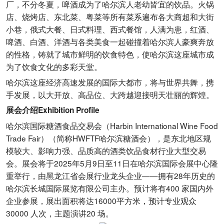
厂，不分冬夏，啤酒成为了哈尔滨人老幼皆宜的饮品。火锅
店、烧烤店、东北菜、粤菜等所有菜系遍布各大商超和大街
小巷，俄式大餐、日式料理、西式餐馆，人满为患，红酒、
啤酒、白酒、洋酒与各类美食一起碰撞着哈尔滨人豪爽奔放
的性格，铸就了城市鲜明的饮食特色，使哈尔滨这座城市成
为了饮食文化的多彩天堂。
哈尔滨这座经济高速发展的国际大都市，将与世界共舞，携
手发展，以大开放、高品位、大跨越迎接明天壮丽的辉煌。
展会介绍Exhibition Profile
哈尔滨国际糖酒食品交易会（Harbin International Wine Food
Trade Fair）（简称HWFTF哈尔滨糖酒会），是东北地区规
模较大、影响力强、品质高的酒类饮品食材行业大型交易
会。展会将于2025年5月9日至11日在哈尔滨国际会展中心隆
重举行，由黑龙江省会展行业龙头企业——拥有28年历史的
哈尔滨长城国际展览有限公司主办。预计将有400 家国内外
企业参展，展出面积将达16000平方米，预计专业观众
30000 人次，主题演讲20 场。