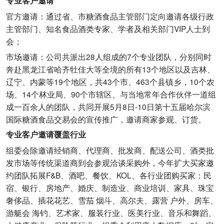
专业客户邀请
官方邀请：通过省、市糖酒食品主管部门定向邀请各级行政
主管部门、知名食品酒类专家、学者及相关部门VIP人士到
会；
市场邀请：公司共派出28人组成的7个专业团队，分别同时
奔赴黑龙江省哈齐牡佳大等全境的所有13个地区以及吉林、
辽宁、内蒙等19个地区，共43个市、463个县镇乡，10个农
场、14个林业局、90个市辖区、与当地常年合作伙伴一道组
成一百余人的团队，共同开展5月8日-10日第十五届哈尔滨
国际糖酒食品交易会的宣传推广，邀请商家参观、订货。
专业客户邀请覆盖行业
组委会除邀请经销商、代理商、批发商、配送公司、酒类批
发市场等传统渠道商到会参观洽谈采购外，今年扩大买家邀
约团队拓展F&B、酒吧、餐饮、KOL、各行业团购买家：民
宿、银行、房地产、婚庆、制造业、商业培训、家具、珠宝
奢侈品、插花花艺、雪茄 烟斗、高尔夫、露营 户外、房车、
游艇会 海钓、艺术家、服装行业、医美行业、音乐和舞蹈、