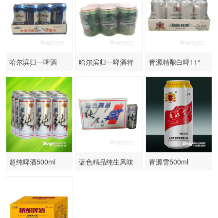
哈尔滨归一啤酒
哈尔滨归一啤酒特
青源精酿白啤11°
500ml×12罐
制冰纯
超纯啤酒500ml
蓝色精品纯生风味
青源雪500ml
500ml×12罐