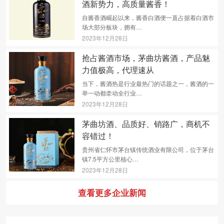
酒新势力，高质量酱香！
自酱香酒崛起以来，酱香白酒便一直占据着白酒市
场大部分板块，拥有…
2023年12月28日
抢占酱酒市场，茅曲坊酱酒，产品魅
力值极高，代理速从
当下，酱酒热是行业最热门的话题之一，酱酒的一
举一动都牵动全行业…
2023年12月28日
茅曲坊酒、品质好、销路广，商机不
容错过！
贵州省仁怀市茅台镇传统酒业有限公司，位于茅台
镇7.5平方公里核心…
2023年12月28日
查看更多企业新闻