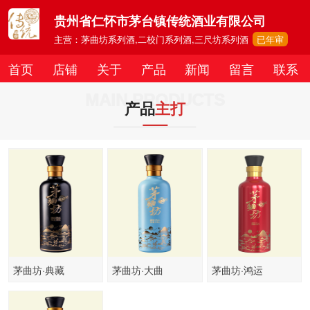
贵州省仁怀市茅台镇传统酒业有限公司
主营：茅曲坊系列酒,二校门系列酒,三尺坊系列酒
已年审
首页
店铺
关于
产品
新闻
留言
联系
MAIN PRODUCTS
产品
主打
茅曲坊·典藏
茅曲坊·大曲
茅曲坊·鸿运