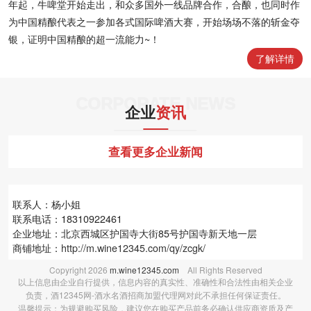
年起，牛啤堂开始走出，和众多国外一线品牌合作，合酿，也同时作
为中国精酿代表之一参加各式国际啤酒大赛，开始场场不落的斩金夺
银，证明中国精酿的超一流能力~！
了解详情
CORPORATE NEWS
企业
资讯
查看更多企业新闻
联系人：杨小姐
联系电话：18310922461
企业地址：北京西城区护国寺大街85号护国寺新天地一层
商铺地址：
http://m.wine12345.com/qy/zcgk/
Copyright
2026
m.wine12345.com
All Rights Reserved
以上信息由企业自行提供，信息内容的真实性、准确性和合法性由相关企业
负责，酒12345网-酒水名酒招商加盟代理网对此不承担任何保证责任。
温馨提示：为规避购买风险，建议您在购买产品前务必确认供应商资质及产