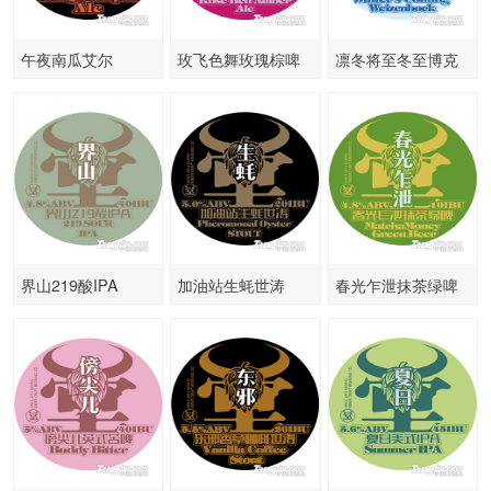
午夜南瓜艾尔
玫飞色舞玫瑰棕啤
凛冬将至冬至博克
小麦
界山219酸IPA
加油站生蚝世涛
春光乍泄抹茶绿啤