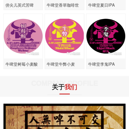
傍尖儿英式苦啤
牛啤堂香草咖啡世
牛啤堂夏日IPA
涛
牛啤堂树莓小麦酸
牛啤堂牛弊小麦
牛啤堂李鬼IPA
啤
COMPANY PROFILE
关于
我们