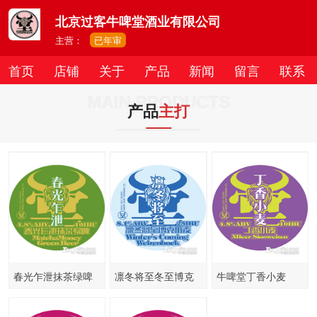
北京过客牛啤堂酒业有限公司
主营：
已年审
首页
店铺
关于
产品
新闻
留言
联系
MAIN PRODUCTS
产品
主打
春光乍泄抹茶绿啤
凛冬将至冬至博克
牛啤堂丁香小麦
小麦