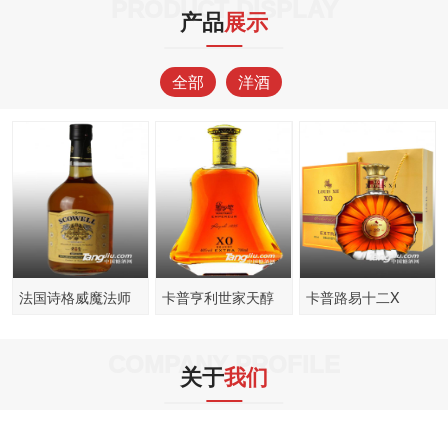
PRODUCT DISPLAY
产品
展示
全部
洋酒
法国诗格威魔法师
卡普亨利世家天醇
卡普路易十二X
苏格兰威士忌
XO白兰地
COMPANY PROFILE
关于
我们