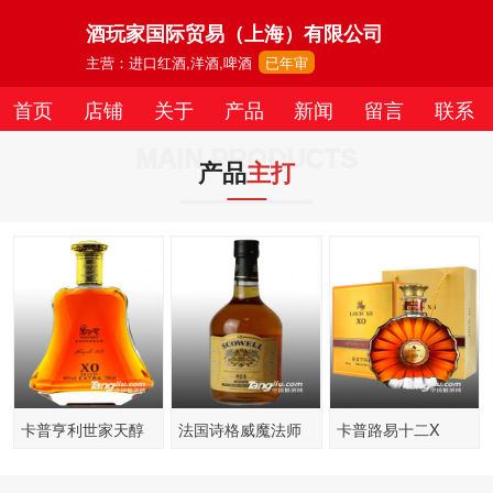
酒玩家国际贸易（上海）有限公司
主营：进口红酒,洋酒,啤酒
已年审
首页
店铺
关于
产品
新闻
留言
联系
MAIN PRODUCTS
产品
主打
卡普亨利世家天醇
法国诗格威魔法师
卡普路易十二X
XO白兰地
苏格兰威士忌