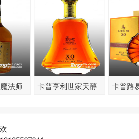
威魔法师
卡普亨利世家天醇
卡普路
士忌
XO白兰地
欢